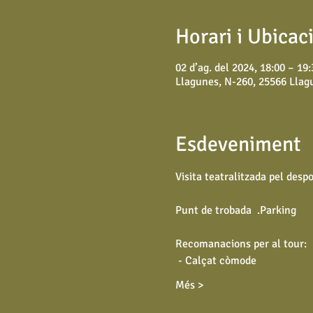
Horari i Ubicac
02 d’ag. del 2024, 18:00 – 19:
Llagunes, N-260, 25566 Llagu
Esdeveniment
Visita teatralitzada pel des
Punt de trobada 
 .
Parking
Recomanacions per al tour:
 - Calçat còmode
Més >