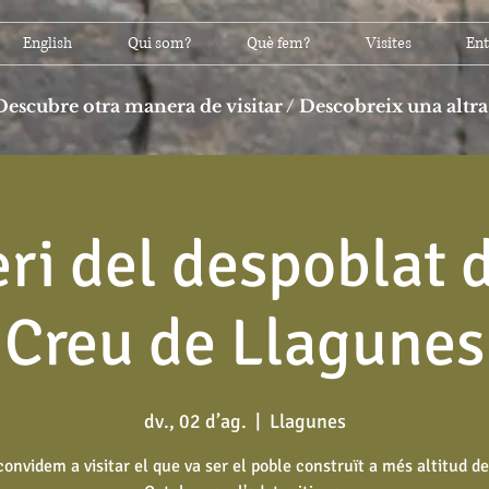
English
Qui som?
Què fem?
Visites
Ent
Descubre otra manera de visitar / Descobreix una altra
eri del despoblat 
Creu de Llagunes
dv., 02 d’ag.
  |  
Llagunes
convidem a visitar el que va ser el poble construït a més altitud de