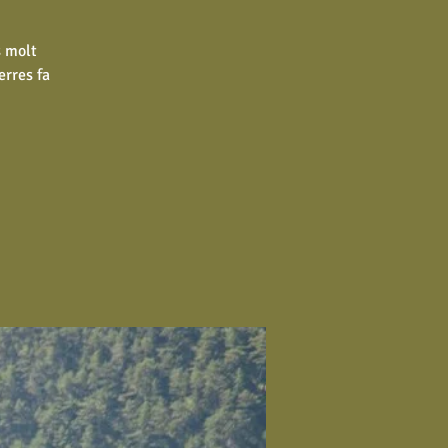
s molt
erres fa