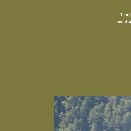
T'end
peculia