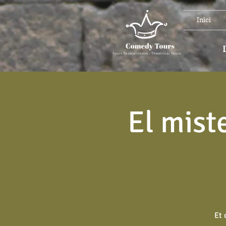
Inici
El mist
Et 