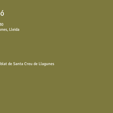
ió
30
nes, Lleida
poblat de Santa Creu de Llagunes