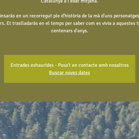
Catalunya a l'edat mitjana.
insaràs en un recorregut ple d'història de la mà d'uns personatge
rs. Et traslladaràs en el temps per saber com es vivia a aquestes t
centenars d'anys.
Entrades exhaurides - Posa't en contacte amb nosaltres
Buscar noves dates