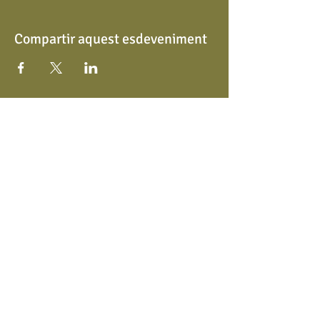
Compartir aquest esdeveniment
Copyright © 2020 Comedy Tours
Condicions
info@comedytours.es
galetes
Política de privacitat
Contacta'ns